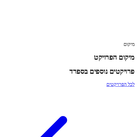
סטטוס
עבודות שיפוץ והשבחה הסתיימו - 18 הדירות מושכרות דרך
Spotahome
ליווי
ג'נסיס השקעות
מיקום
לפרטים נוספים
03-6565454
מיקום הפרויקט
פרויקטים נוספים בספרד
לכל הפרויקטים