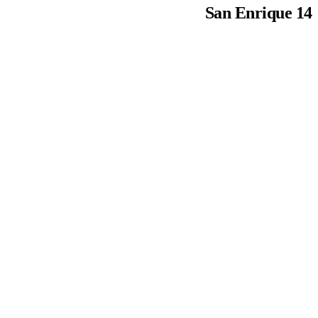
San Enrique 14
1
/
8
מיקום
מדריד
מדינה
ספרד
סוג עסקה
השכרה עם אופציה לרכישה
שכונה
טטואן, מדריד
שטח
746 מ״ר
יחידות
18 יחידות סטודיו/LOFT