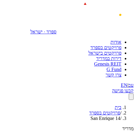
דילוג לתוכן הראשי
ספרד · ישראל
אודות
פרויקטים בספרד
פרויקטים בישראל
דירות במדריד
Genesis REIT
G Fund
צרו קשר
עב
|
EN
קבעו פגישה
בית
/
פרויקטים בספרד
San Enrique 14
/
מדריד