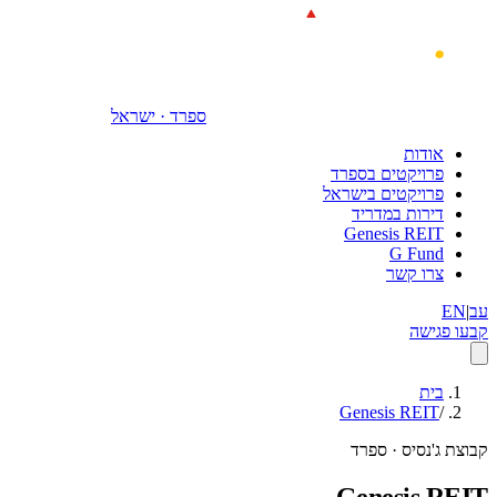
דילוג לתוכן הראשי
ספרד · ישראל
אודות
פרויקטים בספרד
פרויקטים בישראל
דירות במדריד
Genesis REIT
G Fund
צרו קשר
עב
|
EN
קבעו פגישה
בית
Genesis REIT
/
קבוצת ג'נסיס · ספרד
Genesis REIT