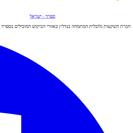
ספרד · ישראל
חברת השקעות גלובלית המתמחה בנדל״ן באזורי הביקוש המובילים בספרד ובישר