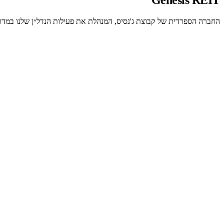
החברה הספרדית של קבוצת ג'נסיס, המנהלת את פעילות הנדל״ן שלנו במדרי
נוכחות מקומית במדריד
משרד וצוות בשטח, עם היכרות עמוקה של שוק הנדל״ן הספרדי.