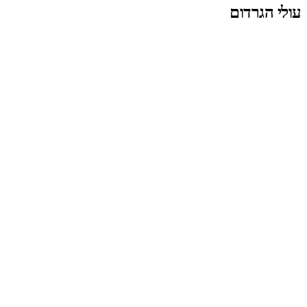
עולי הגרדום
1
/
2
מיקום
באר שבע
מדינה
ישראל
סוג עסקה
יזמות דיור
שכונה
שכונה ג', באר שבע
היקף
7 קומות מגורים + קומת מסחר
סטטוס
עבר ועדה מקומית; ממתין להיתר ועדה מחוזית